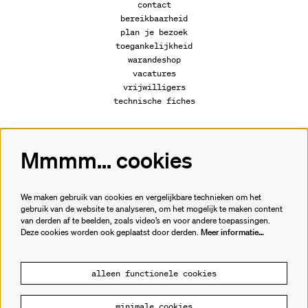
contact
bereikbaarheid
plan je bezoek
toegankelijkheid
warandeshop
vacatures
vrijwilligers
technische fiches
Mmmm... cookies
Volg ons
We maken gebruik van cookies en vergelijkbare technieken om het
gebruik van de website te analyseren, om het mogelijk te maken content
van derden af te beelden, zoals video’s en voor andere toepassingen.
Meld je aan voor de nieuwsbrief.
Deze cookies worden ook geplaatst door derden.
Meer informatie…
inschrijven
alleen functionele cookies
minimale cookies