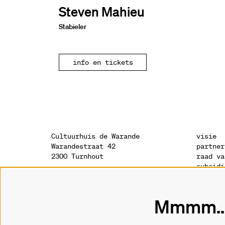
Steven Mahieu
Stabieler
info en tickets
Cultuurhuis de Warande
visie
Warandestraat 42
partner
2300 Turnhout
raad va
subsidi
sponsor
onthaal
geschie
014 41 94 94
archite
Mmmm...
info@warande.be
privacy
cookies