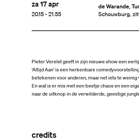
za 17 apr
de Warande, Tu
20.15
-
21.55
Schouwburg, zi
Pieter Verelst geeft in zijn nieuwe show een eerlij
‘Altijd Aan’ is een herkenbare comedyvoorstelling
betekenen voor anderen, maar net iets te weinig v
En wat is er mis met een beetje chaos en een ei
naar de uitknop in de verwilderde, geestige jungle 
credits