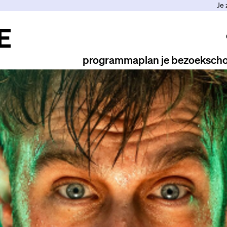
Je 
programma
plan je bezoek
scho