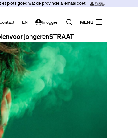
ziet plots goed wat de provincie allemaal doet
MENU
Contact
EN
Inloggen
len
voor jongeren
STRAAT