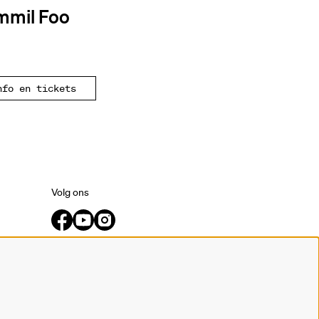
mmil Foo
nfo en tickets
Volg ons
Meld je aan voor de nieuwsbrief.
inschrijven