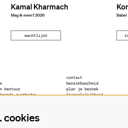
Kamal Kharmach
Ko
Mag ik even? 2026
Babel
wachtlijst
i
contact
s
bereikbaarheid
n bestuur
plan je bezoek
ërende overheden
toegankelijkheid
s
warandeshop
denis
vacatures
ctuur
vrijwilligers
 cookies
verklaring
technische fiches