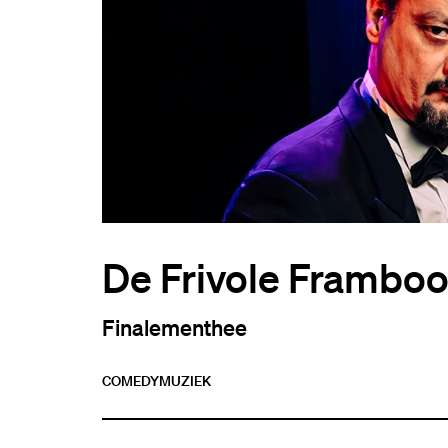
De Frivole Frambo
Finalementhee
COMEDY
MUZIEK