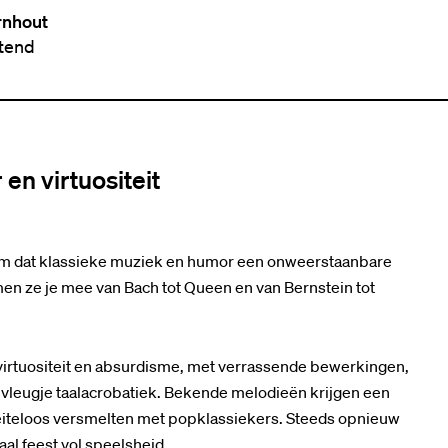
rnhout
ttend
en virtuositeit
gem dat klassieke muziek en humor een onweerstaanbare
en ze je mee van Bach tot Queen en van Bernstein tot
virtuositeit en absurdisme, met verrassende bewerkingen,
vleugje taalacrobatiek. Bekende melodieën krijgen een
moeiteloos versmelten met popklassiekers. Steeds opnieuw
l feest vol speelsheid.