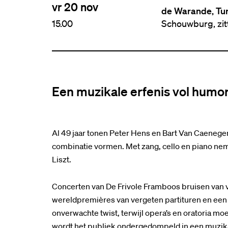
vr 20 nov
de Warande, Tu
15.00
Schouwburg, zi
Een muzikale erfenis vol humor 
Al 49 jaar tonen Peter Hens en Bart Van Caene
combinatie vormen. Met zang, cello en piano nem
Liszt.
Concerten van De Frivole Framboos bruisen van 
wereldpremières van vergeten partituren en een 
onverwachte twist, terwijl opera’s en oratoria 
wordt het publiek ondergedompeld in een muzikaa