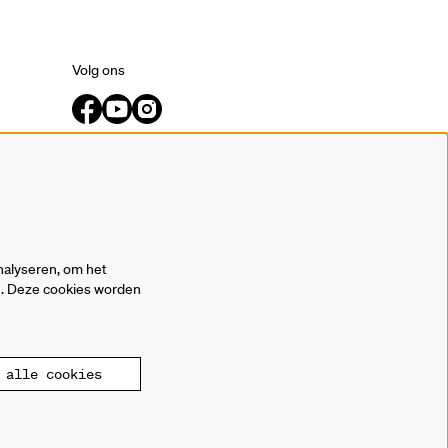
Volg ons
Meld je aan voor de nieuwsbrief.
inschrijven
nalyseren, om het
en. Deze cookies worden
alle cookies
owered by
CultureSuite