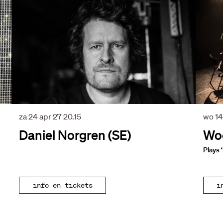
za 24 apr 27
20.15
wo 14
Daniel Norgren (SE)
Woo
Plays ‘
info en tickets
i