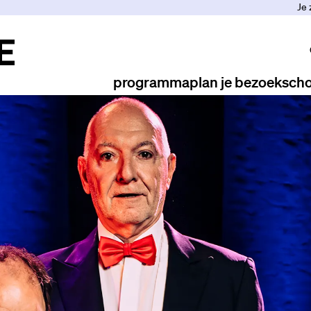
Je 
programma
plan je bezoek
scho