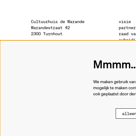
Cultuurhuis de Warande
visie
Warandestraat 42
partner
2300 Turnhout
raad va
subsidi
sponsor
onthaal
geschie
014 41 94 94
archite
Mmmm...
info@warande.be
privacy
cookies
tickets
We maken gebruik van 
014 41 69 91
mogelijk te maken cont
ook geplaatst door de
allee
© Cultuurhuis de War