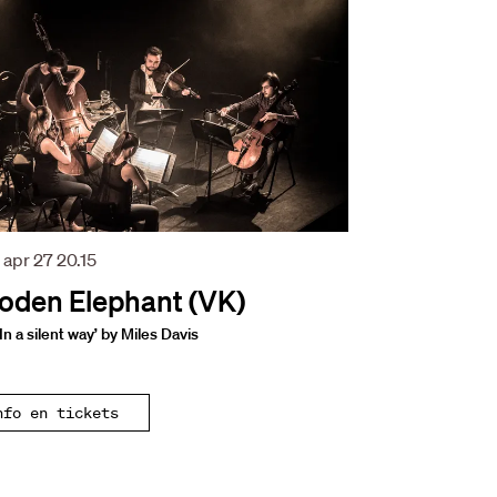
 apr 27
20.15
den Elephant (VK)
In a silent way’ by Miles Davis
nfo en tickets