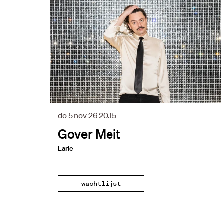
do 5 nov 26
20.15
Gover Meit
Larie
wachtlijst