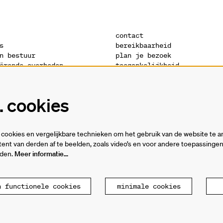
contact
s
bereikbaarheid
n bestuur
plan je bezoek
ërende overheden
toegankelijkheid
s
warandeshop
denis
vacatures
ctuur
vrijwilligers
 cookies
verklaring
technische fiches
cookies en vergelijkbare technieken om het gebruik van de website te a
ent van derden af te beelden, zoals video’s en voor andere toepassing
rden.
Meer informatie…
n functionele cookies
minimale cookies
ande
P