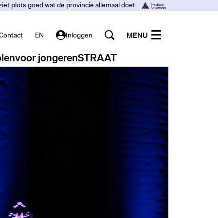
ziet plots goed wat de provincie allemaal doet
MENU
Contact
EN
Inloggen
len
voor jongeren
STRAAT