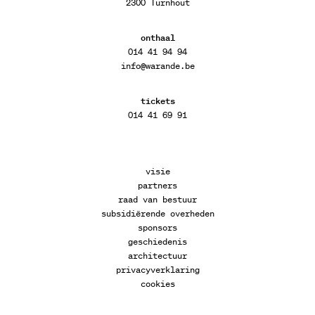
2300 Turnhout
onthaal
014 41 94 94
info@warande.be
tickets
014 41 69 91
visie
partners
raad van bestuur
subsidiërende overheden
sponsors
geschiedenis
architectuur
privacyverklaring
cookies