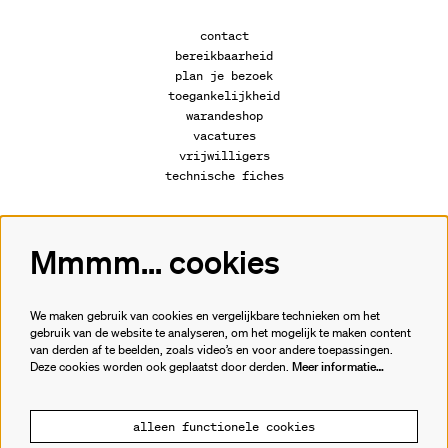
contact
bereikbaarheid
plan je bezoek
toegankelijkheid
warandeshop
vacatures
vrijwilligers
technische fiches
Mmmm... cookies
Volg ons
We maken gebruik van cookies en vergelijkbare technieken om het
gebruik van de website te analyseren, om het mogelijk te maken content
van derden af te beelden, zoals video’s en voor andere toepassingen.
Meld je aan voor de nieuwsbrief.
Deze cookies worden ook geplaatst door derden.
Meer informatie…
inschrijven
alleen functionele cookies