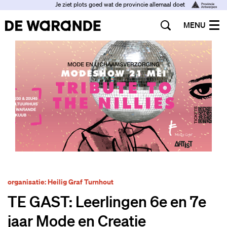
Je ziet plots goed wat de provincie allemaal doet
MENU
organisatie: Heilig Graf Turnhout
TE GAST: Leerlingen 6e en 7e
jaar Mode en Creatie