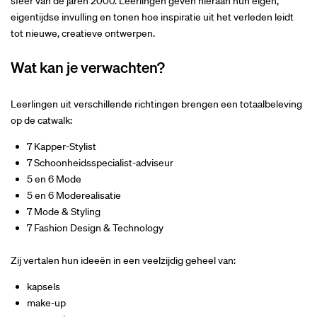
sfeer van de jaren 2000. Leerlingen geven hieraan hun eigen,
eigentijdse invulling en tonen hoe inspiratie uit het verleden leidt
tot nieuwe, creatieve ontwerpen.
Wat kan je verwachten?
Leerlingen uit verschillende richtingen brengen een totaalbeleving
op de catwalk:
7 Kapper-Stylist
7 Schoonheidsspecialist-adviseur
5 en 6 Mode
5 en 6 Moderealisatie
7 Mode & Styling
7 Fashion Design & Technology
Zij vertalen hun ideeën in een veelzijdig geheel van:
kapsels
make-up