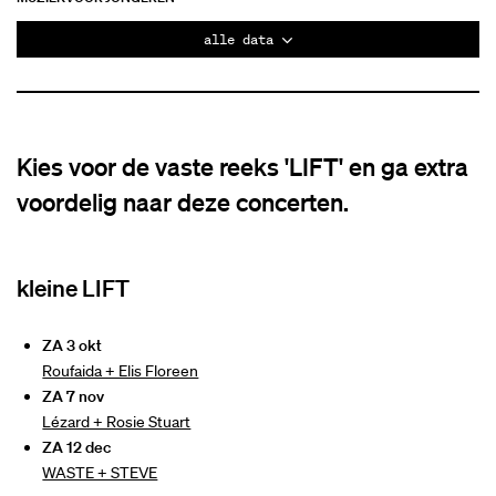
alle data
Kies voor de vaste reeks 'LIFT' en ga extra
voordelig naar deze concerten.
kleine LIFT
ZA 3 okt
Roufaida + Elis Floreen
ZA 7 nov
Lézard + Rosie Stuart
ZA 12 dec
WASTE + STEVE