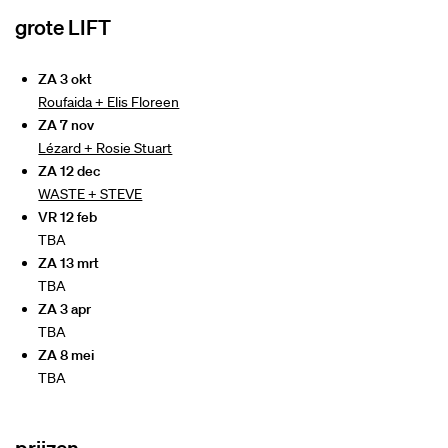
grote LIFT
ZA 3 okt
Roufaida + Elis Floreen
ZA 7 nov
Lézard + Rosie Stuart
ZA 12 dec
WASTE + STEVE
VR 12 feb
TBA
ZA 13 mrt
TBA
ZA 3 apr
TBA
ZA 8 mei
TBA
prijzen