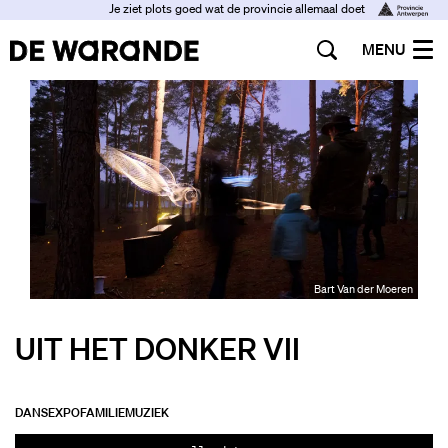
Je ziet plots goed wat de provincie allemaal doet
MENU
Bart Van der Moeren
UIT HET DONKER VII
DANS
EXPO
FAMILIE
MUZIEK