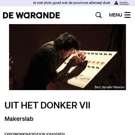
Je ziet plots goed wat de provincie allemaal doet
MENU
Bart Van der Moeren
UIT HET DONKER VII
Makerslab
EXPO
WORKSHOP
VOOR JONGEREN