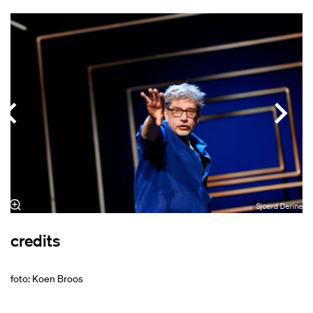
Overslaan
e
Sjoerd Derine
credits
foto: Koen Broos