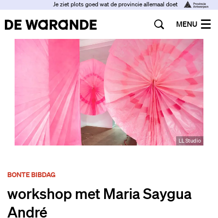
Je ziet plots goed wat de provincie allemaal doet
MENU
LL Studio
BONTE BIBDAG
workshop met Maria Saygua
André