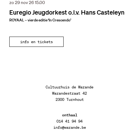
zo 29 nov 26
15.00
Euregio Jeugdorkest o.l.v. Hans Casteleyn
ROYAAL – vierde editie ‘In Crescendo’
info en tickets
Cultuurhuis de Warande
Warandestraat 42
2300 Turnhout
onthaal
014 41 94 94
info@warande.be