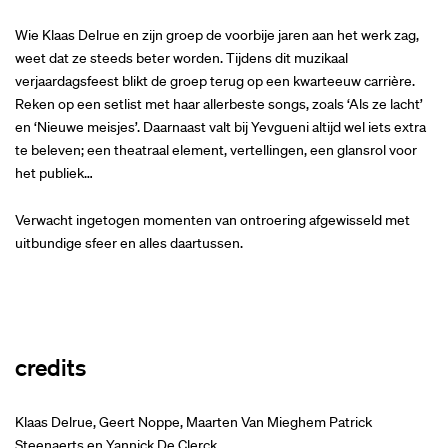
Wie Klaas Delrue en zijn groep de voorbije jaren aan het werk zag,
weet dat ze steeds beter worden. Tijdens dit muzikaal
verjaardagsfeest blikt de groep terug op een kwarteeuw carrière.
Reken op een setlist met haar allerbeste songs, zoals ‘Als ze lacht’
en ‘Nieuwe meisjes’. Daarnaast valt bij Yevgueni altijd wel iets extra
te beleven; een theatraal element, vertellingen, een glansrol voor
het publiek…
Verwacht ingetogen momenten van ontroering afgewisseld met
uitbundige sfeer en alles daartussen.
credits
Klaas Delrue, Geert Noppe, Maarten Van Mieghem Patrick
Steenaerts en Yannick De Clerck