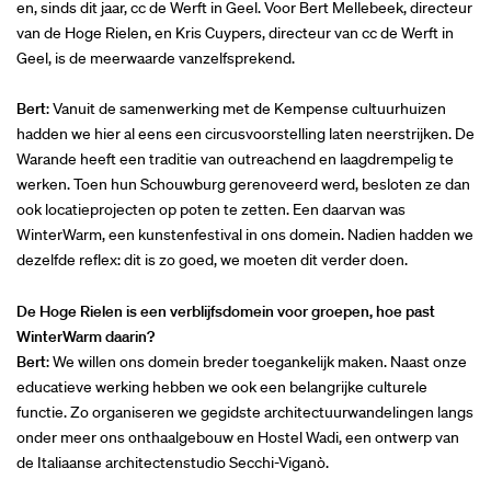
en, sinds dit jaar, cc de Werft in Geel. Voor Bert Mellebeek, directeur
van de Hoge Rielen, en Kris Cuypers, directeur van cc de Werft in
Geel, is de meerwaarde vanzelfsprekend.
Bert
: Vanuit de samenwerking met de Kempense cultuurhuizen
hadden we hier al eens een circusvoorstelling laten neerstrijken. De
Warande heeft een traditie van outreachend en laagdrempelig te
werken. Toen hun Schouwburg gerenoveerd werd, besloten ze dan
ook locatieprojecten op poten te zetten. Een daarvan was
WinterWarm, een kunstenfestival in ons domein. Nadien hadden we
dezelfde reflex: dit is zo goed, we moeten dit verder doen.
De Hoge Rielen is een verblijfsdomein voor groepen, hoe past
WinterWarm daarin?
Bert
: We willen ons domein breder toegankelijk maken. Naast onze
educatieve werking hebben we ook een belangrijke culturele
functie. Zo organiseren we gegidste architectuurwandelingen langs
onder meer ons onthaalgebouw en Hostel Wadi, een ontwerp van
de Italiaanse architectenstudio Secchi-Viganò.