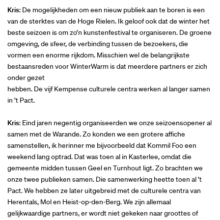
Kris
: De mogelijkheden om een nieuw publiek aan te boren is een
van de sterktes van de Hoge Rielen. Ik geloof ook dat de winter het
beste seizoen is om zo’n kunstenfestival te organiseren. De groene
omgeving, de sfeer, de verbinding tussen de bezoekers, die
vormen een enorme rijkdom. Misschien wel de belangrijkste
bestaansreden voor WinterWarm is dat meerdere partners er zich
onder gezet
hebben. De vijf Kempense culturele centra werken al langer samen
in ’t Pact.
Kris
: Eind jaren negentig organiseerden we onze seizoensopener al
samen met de Warande. Zo konden we een grotere affiche
samenstellen, ik herinner me bijvoorbeeld dat Kommil Foo een
weekend lang optrad. Dat was toen al in Kasterlee, omdat die
gemeente midden tussen Geel en Turnhout ligt. Zo brachten we
onze twee publieken samen. Die samenwerking heette toen al ’t
Pact. We hebben ze later uitgebreid met de culturele centra van
Herentals, Mol en Heist-op-den-Berg. We zijn allemaal
gelijkwaardige partners, er wordt niet gekeken naar groottes of