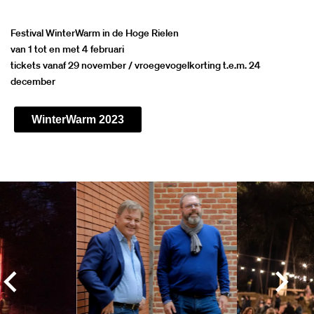
Festival WinterWarm in de Hoge Rielen
van 1 tot en met 4 februari
tickets vanaf 29 november /
vroegevogelkorting t.e.m. 24
december
WinterWarm 2023
Overslaan