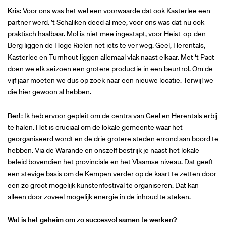
Kris
: Voor ons was het wel een voorwaarde dat ook Kasterlee een
partner werd. ’t Schaliken deed al mee, voor ons was dat nu ook
praktisch haalbaar. Mol is niet mee ingestapt, voor Heist-op-den-
Berg liggen de Hoge Rielen net iets te ver weg. Geel, Herentals,
Kasterlee en Turnhout liggen allemaal vlak naast elkaar. Met ‘t Pact
doen we elk seizoen een grotere productie in een beurtrol. Om de
vijf jaar moeten we dus op zoek naar een nieuwe locatie. Terwijl we
die hier gewoon al hebben.
Bert
: Ik heb ervoor gepleit om de centra van Geel en Herentals erbij
te halen. Het is cruciaal om de lokale gemeente waar het
georganiseerd wordt en de drie grotere steden errond aan boord te
hebben. Via de Warande en onszelf bestrijk je naast het lokale
beleid bovendien het provinciale en het Vlaamse niveau. Dat geeft
een stevige basis om de Kempen verder op de kaart te zetten door
een zo groot mogelijk kunstenfestival te organiseren. Dat kan
alleen door zoveel mogelijk energie in de inhoud te steken.
Inzoomen
Wat is het geheim om zo succesvol samen te werken?