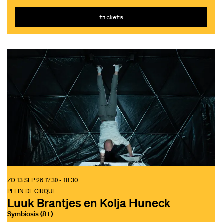
tickets
ZO 13 SEP 26
17.30 - 18.30
PLEIN DE CIRQUE
Luuk Brantjes en Kolja Huneck
Symbiosis (8+)