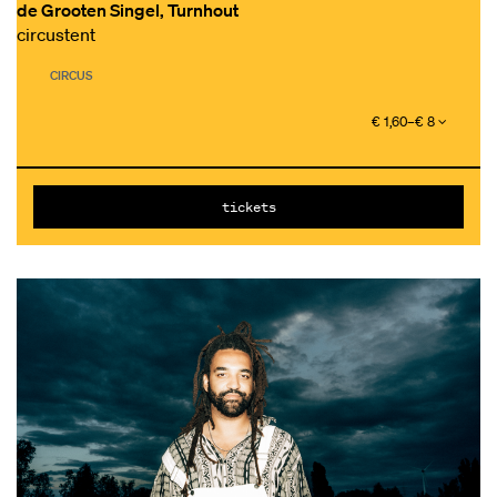
de Grooten Singel, Turnhout
circustent
CIRCUS
€ 1,60–€ 8
tickets