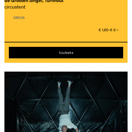
de Grooten Singel, Turnhout
circustent
CIRCUS
€ 1,60–€ 8
tickets