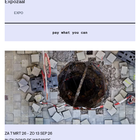
Expozaal
EXPO
pay what you can
ZA 7 MRT 26
-
ZO 13 SEP 26