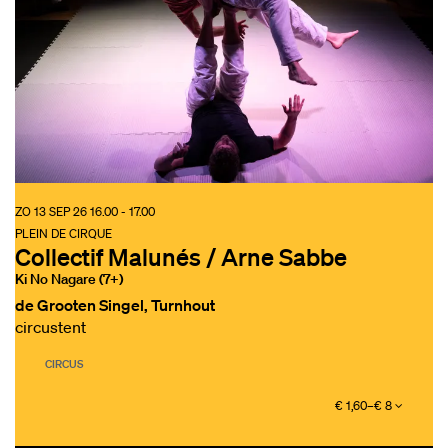
ZO 13 SEP 26
16.00 - 17.00
PLEIN DE CIRQUE
Collectif Malunés / Arne Sabbe
Ki No Nagare (7+)
de Grooten Singel, Turnhout
circustent
CIRCUS
€ 1,60–€ 8