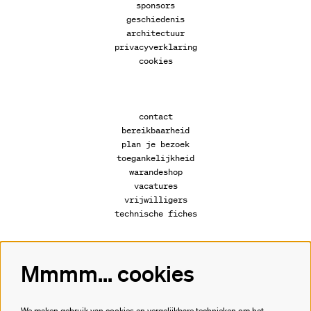
sponsors
geschiedenis
architectuur
privacyverklaring
cookies
contact
bereikbaarheid
plan je bezoek
toegankelijkheid
warandeshop
vacatures
vrijwilligers
technische fiches
Mmmm... cookies
Volg ons
We maken gebruik van cookies en vergelijkbare technieken om het