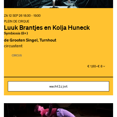
ZA 12 SEP 26
18.00 - 19.00
PLEIN DE CIRQUE
Luuk Brantjes en Kolja Huneck
Symbiosis (8+)
de Grooten Singel, Turnhout
circustent
CIRCUS
€ 1,60–€ 8
wachtlijst