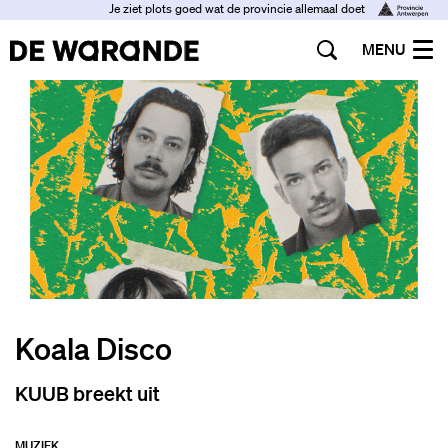
Je ziet plots goed wat de provincie allemaal doet
MENU
Koala Disco
KUUB breekt uit
MUZIEK