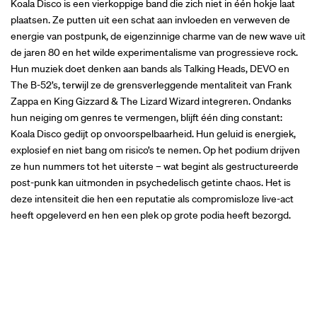
Koala Disco is een vierkoppige band die zich niet in één hokje laat
plaatsen. Ze putten uit een schat aan invloeden en verweven de
energie van postpunk, de eigenzinnige charme van de new wave uit
de jaren 80 en het wilde experimentalisme van progressieve rock.
Hun muziek doet denken aan bands als Talking Heads, DEVO en
The B-52’s, terwijl ze de grensverleggende mentaliteit van Frank
Zappa en King Gizzard & The Lizard Wizard integreren. Ondanks
hun neiging om genres te vermengen, blijft één ding constant:
Koala Disco gedijt op onvoorspelbaarheid. Hun geluid is energiek,
explosief en niet bang om risico’s te nemen. Op het podium drijven
ze hun nummers tot het uiterste – wat begint als gestructureerde
post-punk kan uitmonden in psychedelisch getinte chaos. Het is
deze intensiteit die hen een reputatie als compromisloze live-act
heeft opgeleverd en hen een plek op grote podia heeft bezorgd.