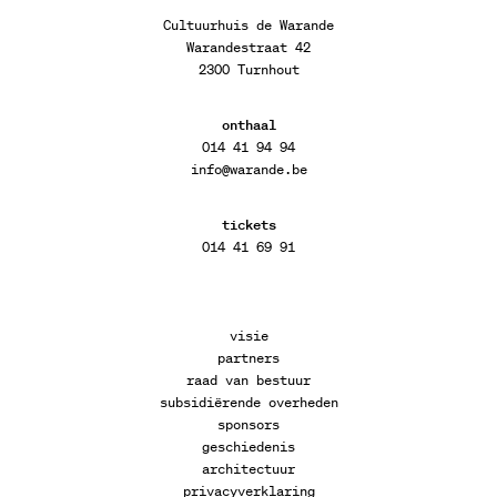
Cultuurhuis de Warande
Warandestraat 42
2300 Turnhout
onthaal
014 41 94 94
info@warande.be
tickets
014 41 69 91
visie
partners
raad van bestuur
subsidiërende overheden
sponsors
geschiedenis
architectuur
privacyverklaring