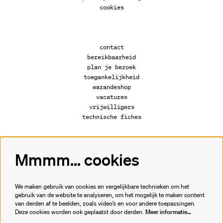
cookies
contact
bereikbaarheid
plan je bezoek
toegankelijkheid
warandeshop
vacatures
vrijwilligers
technische fiches
Mmmm... cookies
Volg ons
We maken gebruik van cookies en vergelijkbare technieken om het
gebruik van de website te analyseren, om het mogelijk te maken content
van derden af te beelden, zoals video’s en voor andere toepassingen.
Meld je aan voor de nieuwsbrief.
Deze cookies worden ook geplaatst door derden.
Meer informatie…