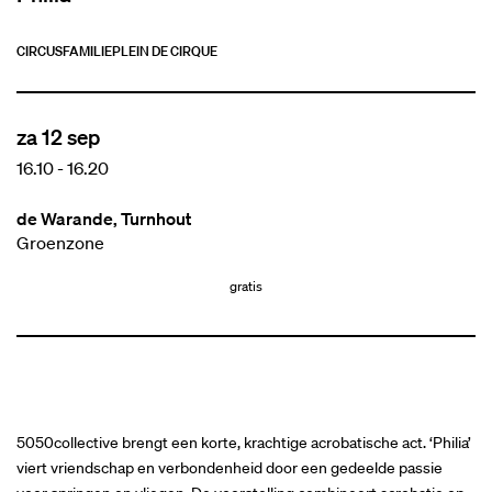
CIRCUS
FAMILIE
PLEIN DE CIRQUE
za 12 sep
16.10
-
16.20
de Warande, Turnhout
Groenzone
gratis
5050collective brengt een korte, krachtige acrobatische act. ‘Philia’
viert vriendschap en verbondenheid door een gedeelde passie