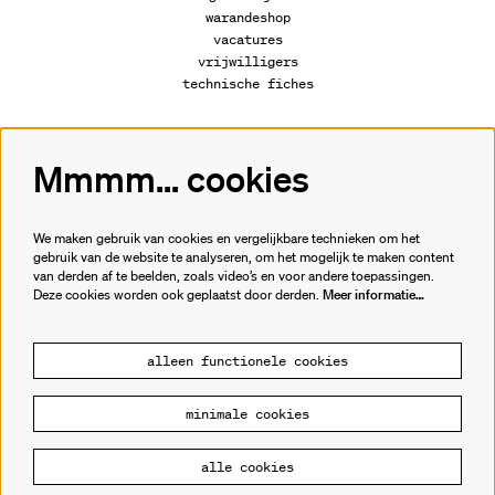
warandeshop
vacatures
vrijwilligers
technische fiches
Mmmm... cookies
Volg ons
We maken gebruik van cookies en vergelijkbare technieken om het
gebruik van de website te analyseren, om het mogelijk te maken content
van derden af te beelden, zoals video’s en voor andere toepassingen.
Meld je aan voor de nieuwsbrief.
Deze cookies worden ook geplaatst door derden.
Meer informatie…
inschrijven
alleen functionele cookies
minimale cookies
© Cultuurhuis de Warande
alle cookies
Powered by
CultureSuite