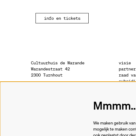
info en tickets
Cultuurhuis de Warande
visie
Warandestraat 42
partner
2300 Turnhout
raad va
subsidi
sponsor
onthaal
geschie
014 41 94 94
archite
Mmmm...
info@warande.be
privacy
cookies
tickets
We maken gebruik van 
014 41 69 91
mogelijk te maken cont
ook geplaatst door de