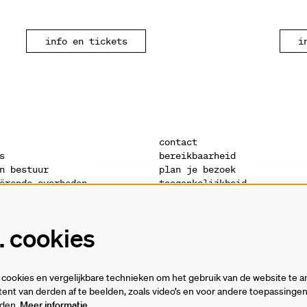
info en tickets
i
contact
s
bereikbaarheid
n bestuur
plan je bezoek
ërende overheden
toegankelijkheid
s
warandeshop
denis
vacatures
ctuur
vrijwilligers
 cookies
verklaring
technische fiches
cookies en vergelijkbare technieken om het gebruik van de website te a
ent van derden af te beelden, zoals video’s en voor andere toepassing
rden.
Meer informatie…