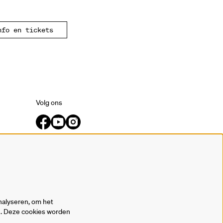
nfo en tickets
Volg ons
Meld je aan voor de nieuwsbrief.
inschrijven
nalyseren, om het
en. Deze cookies worden