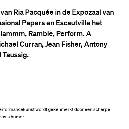
g van Ria Pacquée in de Expozaal van
ional Papers en Escautville het
 Slammm, Ramble, Perform. A
chael Curran, Jean Fisher, Antony
 Taussig.
performancekunst wordt gekenmerkt door een scherpe
 dosis humor.