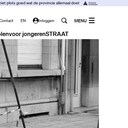
ziet plots goed wat de provincie allemaal doet
MENU
Contact
EN
Inloggen
len
voor jongeren
STRAAT