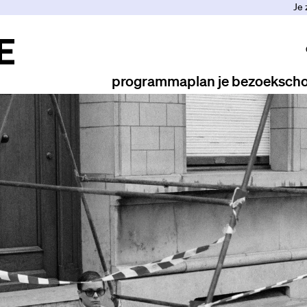
Je 
programma
plan je bezoek
scho