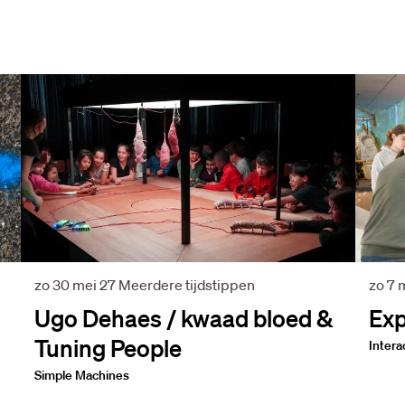
zo 30 mei 27
Meerdere tijdstippen
zo 7 
Ugo Dehaes / kwaad bloed &
Exp
Tuning People
Intera
Simple Machines