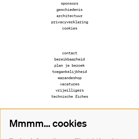
sponsors
geschiedenis
architectuur
privacyverklaring
cookies
contact
bereikbaarheid
plan je bezoek
toegankelijkheid
warandeshop
vacatures
vrijwilligers
technische fiches
Mmmm... cookies
Volg ons