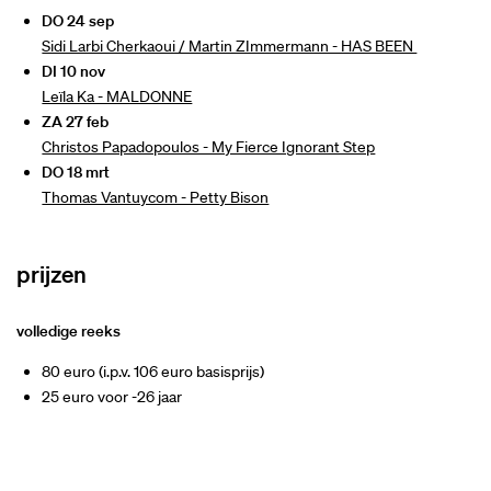
DO 24 sep
Sidi Larbi Cherkaoui / Martin ZImmermann - HAS BEEN
DI 10 nov
Leïla Ka - MALDONNE
ZA 27 feb
Christos Papadopoulos - My Fierce Ignorant Step
DO 18 mrt
Thomas Vantuycom - Petty Bison
prijzen
volledige reeks
80 euro (i.p.v. 106 euro basisprijs)
25 euro voor -26 jaar