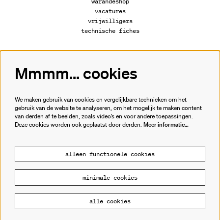
warandeshop
vacatures
vrijwilligers
technische fiches
Mmmm... cookies
Volg ons
We maken gebruik van cookies en vergelijkbare technieken om het
gebruik van de website te analyseren, om het mogelijk te maken content
van derden af te beelden, zoals video’s en voor andere toepassingen.
Meld je aan voor de nieuwsbrief.
Deze cookies worden ook geplaatst door derden.
Meer informatie…
inschrijven
alleen functionele cookies
minimale cookies
© Cultuurhuis de Warande
alle cookies
Powered by
CultureSuite