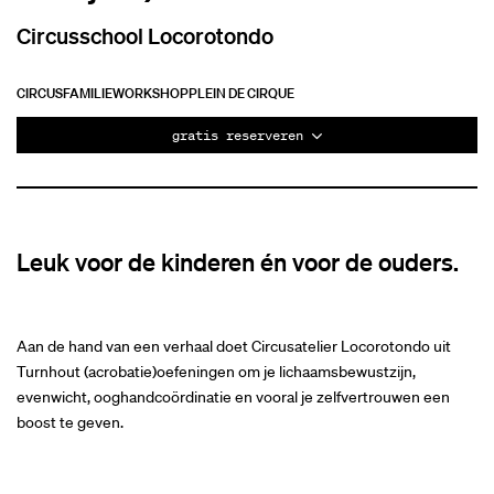
Circusschool Locorotondo
CIRCUS
FAMILIE
WORKSHOP
PLEIN DE CIRQUE
gratis reserveren
Leuk voor de kinderen én voor de ouders.
Aan de hand van een verhaal doet Circusatelier Locorotondo uit
Turnhout (acrobatie)oefeningen om je lichaamsbewustzijn,
evenwicht, ooghandcoördinatie en vooral je zelfvertrouwen een
boost te geven.