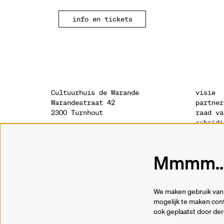
info en tickets
Cultuurhuis de Warande
visie
Warandestraat 42
partner
2300 Turnhout
raad va
subsidi
sponsor
onthaal
geschie
014 41 94 94
archite
Mmmm...
info@warande.be
privacy
cookies
tickets
We maken gebruik van 
014 41 69 91
mogelijk te maken cont
ook geplaatst door de