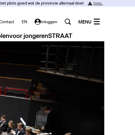
ziet plots goed wat de provincie allemaal doet
MENU
Contact
EN
Inloggen
len
voor jongeren
STRAAT