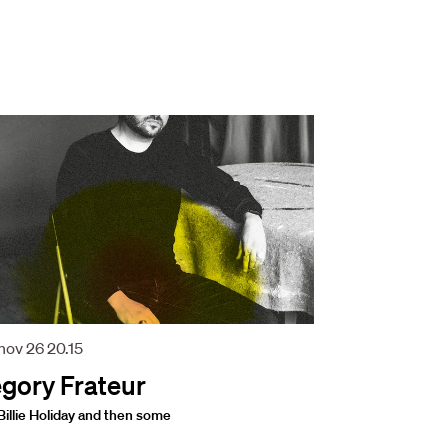
 nov 26
20.15
gory Frateur
Billie Holiday and then some