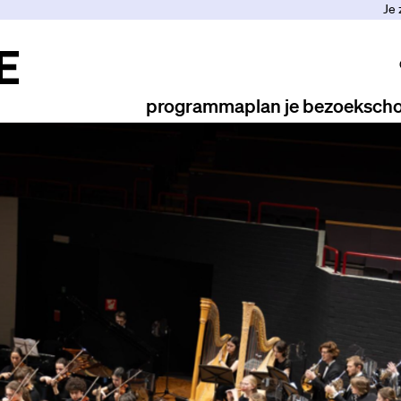
Je 
programma
plan je bezoek
scho