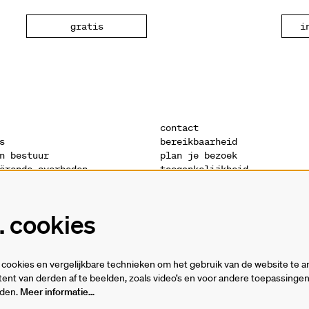
gratis
i
contact
s
bereikbaarheid
n bestuur
plan je bezoek
ërende overheden
toegankelijkheid
s
warandeshop
denis
vacatures
ctuur
vrijwilligers
 cookies
verklaring
technische fiches
cookies en vergelijkbare technieken om het gebruik van de website te a
ent van derden af te beelden, zoals video’s en voor andere toepassing
rden.
Meer informatie…