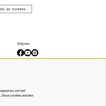
nfo en tickets
Volg ons
Meld je aan voor de nieuwsbrief.
inschrijven
nalyseren, om het
en. Deze cookies worden