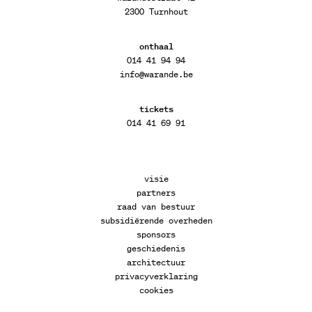
2300 Turnhout
onthaal
014 41 94 94
info@warande.be
tickets
014 41 69 91
visie
partners
raad van bestuur
subsidiërende overheden
sponsors
geschiedenis
architectuur
privacyverklaring
cookies