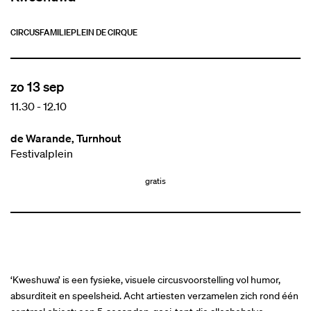
CIRCUS
FAMILIE
PLEIN DE CIRQUE
zo 13 sep
11.30
-
12.10
de Warande, Turnhout
Festivalplein
gratis
‘Kweshuwa’ is een fysieke, visuele circusvoorstelling vol humor,
absurditeit en speelsheid. Acht artiesten verzamelen zich rond één