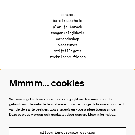
contact
bereikbaarheid
plan je bezoek
toegankelijkheid
warandeshop
vacatures
vrijwilligers
technische fiches
Mmmm... cookies
Volg ons
We maken gebruik van cookies en vergelijkbare technieken om het
gebruik van de website te analyseren, om het mogelijk te maken content
van derden af te beelden, zoals video’s en voor andere toepassingen.
Meld je aan voor de nieuwsbrief.
Deze cookies worden ook geplaatst door derden.
Meer informatie…
inschrijven
alleen functionele cookies