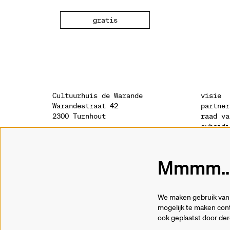
gratis
Cultuurhuis de Warande
visie
Warandestraat 42
partner
2300 Turnhout
raad va
subsidi
sponsor
onthaal
geschie
014 41 94 94
archite
Mmmm...
info@warande.be
privacy
cookies
tickets
We maken gebruik van 
014 41 69 91
mogelijk te maken cont
ook geplaatst door de