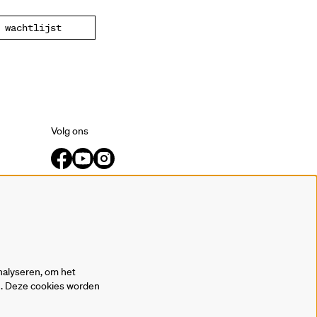
wachtlijst
Volg ons
Meld je aan voor de nieuwsbrief.
inschrijven
nalyseren, om het
en. Deze cookies worden