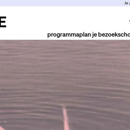
Je 
programma
plan je bezoek
scho