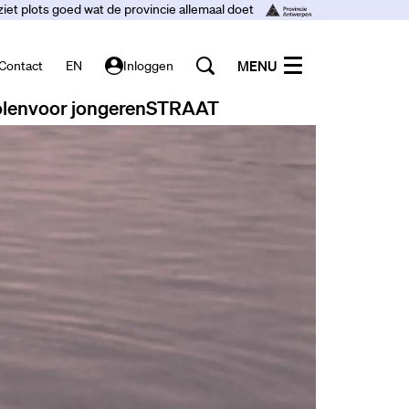
ziet plots goed wat de provincie allemaal doet
MENU
Contact
EN
Inloggen
len
voor jongeren
STRAAT