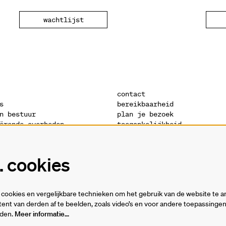
wachtlijst
contact
s
bereikbaarheid
n bestuur
plan je bezoek
ërende overheden
toegankelijkheid
s
warandeshop
denis
vacatures
ctuur
vrijwilligers
 cookies
verklaring
technische fiches
cookies en vergelijkbare technieken om het gebruik van de website te a
ent van derden af te beelden, zoals video’s en voor andere toepassing
rden.
Meer informatie…