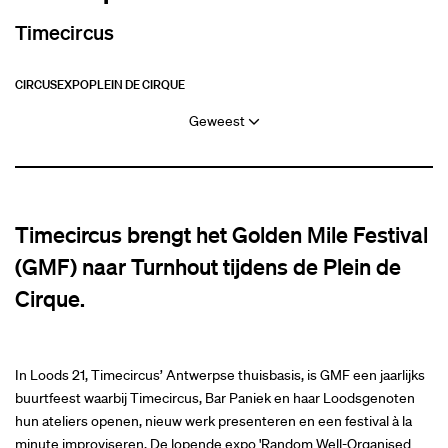
Timecircus
CIRCUS
EXPO
PLEIN DE CIRQUE
Geweest
Timecircus brengt het Golden Mile Festival
(GMF) naar Turnhout tijdens de Plein de
Cirque.
In Loods 21, Timecircus’ Antwerpse thuisbasis, is GMF een jaarlijks
buurtfeest waarbij Timecircus, Bar Paniek en haar Loodsgenoten
hun ateliers openen, nieuw werk presenteren en een festival à la
minute improviseren. De lopende expo 'Random Well-Organised