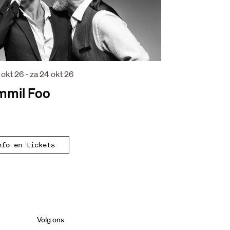
 okt 26
-
za 24 okt 26
mmil Foo
nfo en tickets
Volg ons