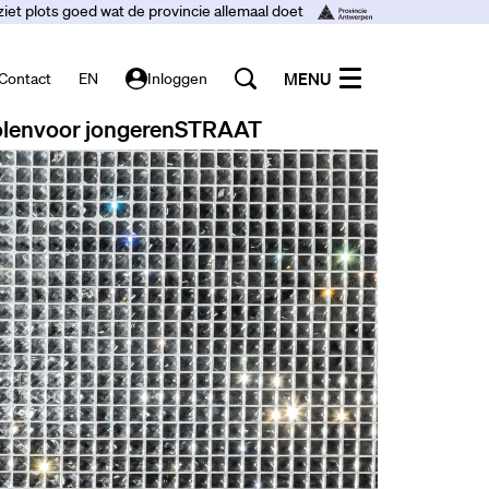
ziet plots goed wat de provincie allemaal doet
MENU
Contact
EN
Inloggen
len
voor jongeren
STRAAT