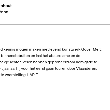
rnhout
ttend
ereld kennis mogen maken met levend kunstwerk Gover Meit.
at binnenstebuiten en laat het absurdisme en de
hoekje achter. Velen hebben geprobeerd om hem gade te
t jaar zal hij voor het eerst gaan touren door Vlaanderen,
e voorstelling: LARIE.