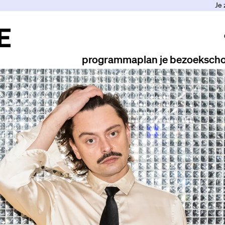
Je 
programma
plan je bezoek
scho