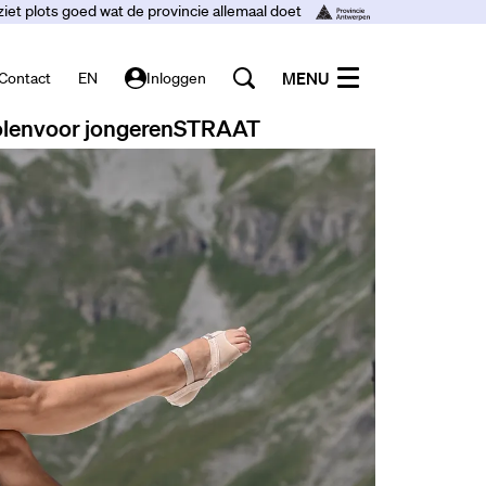
ziet plots goed wat de provincie allemaal doet
MENU
Contact
EN
Inloggen
len
voor jongeren
STRAAT