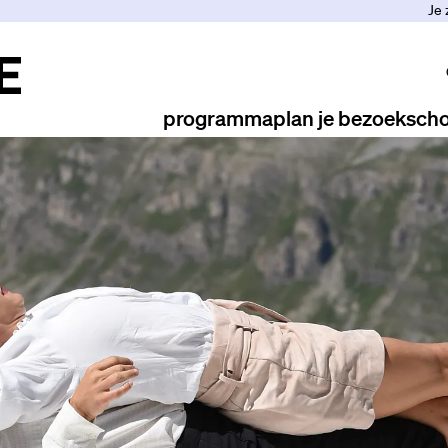
Je 
programma
plan je bezoek
scho