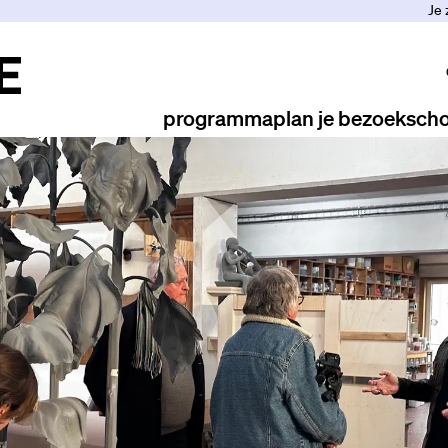
Je 
programma
plan je bezoek
scho