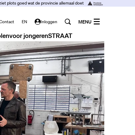
ziet plots goed wat de provincie allemaal doet
MENU
Contact
EN
Inloggen
len
voor jongeren
STRAAT