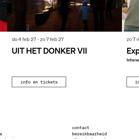
do 4 feb 27
-
zo 7 feb 27
zo 7 
UIT HET DONKER VII
Exp
Intera
info en tickets
i
contact
s
bereikbaarheid