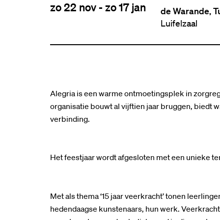
zo 22 nov
-
zo 17 jan
de Warande, T
Luifelzaal
Alegria is een warme ontmoetingsplek in zorgr
organisatie bouwt al vijftien jaar bruggen, biedt
verbinding.
Het feestjaar wordt afgesloten met een unieke te
Met als thema ‘15 jaar veerkracht’ tonen leerlin
hedendaagse kunstenaars, hun werk. Veerkracht m