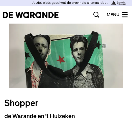
Je ziet plots goed wat de provincie allemaal doet
MENU
n
Inzoomen
I
Shopper
de Warande en ’t Huizeken