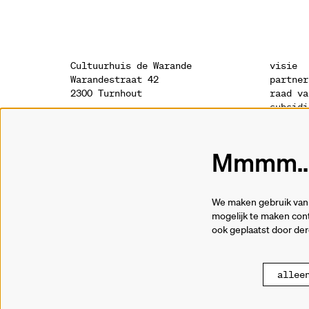
Cultuurhuis de Warande
visie
Warandestraat 42
partner
2300 Turnhout
raad va
subsidi
sponsor
onthaal
geschie
014 41 94 94
archite
Mmmm...
info@warande.be
privacy
cookies
tickets
We maken gebruik van 
014 41 69 91
mogelijk te maken cont
ook geplaatst door de
allee
© Cultuurhuis de War