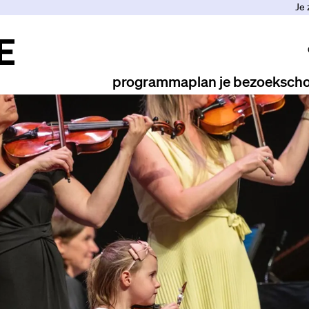
Je 
programma
plan je bezoek
scho