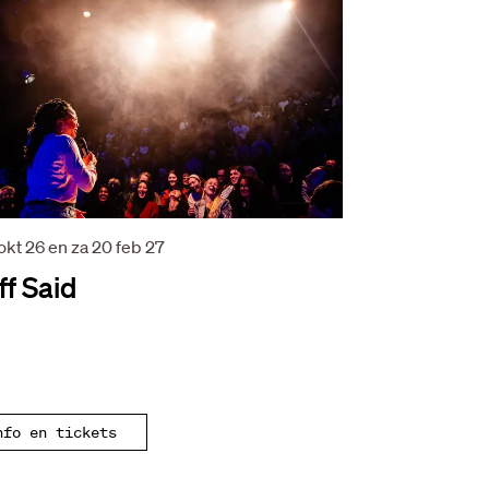
 okt 26
en
za 20 feb 27
ff Said
nfo en tickets