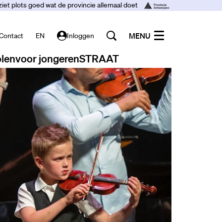
ziet plots goed wat de provincie allemaal doet
MENU
Contact
EN
Inloggen
len
voor jongeren
STRAAT