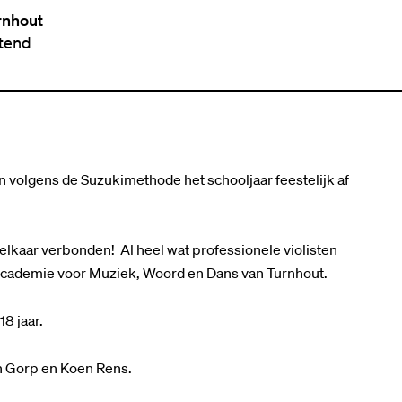
rnhout
ttend
en volgens de Suzukimethode het schooljaar feestelijk af
elkaar verbonden! Al heel wat professionele violisten
e Academie voor Muziek, Woord en Dans van Turnhout.
18 jaar.
an Gorp en Koen Rens.