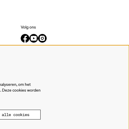
Volg ons
Meld je aan voor de nieuwsbrief.
inschrijven
nalyseren, om het
en. Deze cookies worden
alle cookies
owered by
CultureSuite