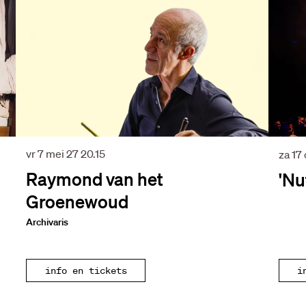
vr 7 mei 27
20.15
za 17
Raymond van het
'Nu
Groenewoud
Archivaris
info en tickets
i