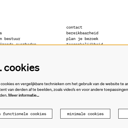
contact
s
bereikbaarheid
n bestuur
plan je bezoek
ërende overheden
toegankelijkheid
s
warandeshop
denis
vacatures
ctuur
vrijwilligers
 cookies
verklaring
technische fiches
cookies en vergelijkbare technieken om het gebruik van de website te a
ent van derden af te beelden, zoals video’s en voor andere toepassing
rden.
Meer informatie…
n functionele cookies
minimale cookies
ande
P