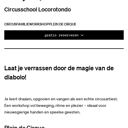
Circusschool Locorotondo
CIRCUS
FAMILIE
WORKSHOP
PLEIN DE CIRQUE
gratis reserveren
Laat je verrassen door de magie van de
diabolo!
Je leert draaien, opgooien en vangen als een echte circusartiest.
Een workshop vol beweging, ritme en plezier – ideaal voor
nieuwsgierige handen en speelse geesten.
Plein de Cirque