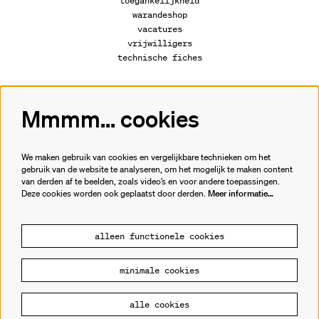
toegankelijkheid
warandeshop
vacatures
vrijwilligers
technische fiches
Mmmm... cookies
Volg ons
We maken gebruik van cookies en vergelijkbare technieken om het
gebruik van de website te analyseren, om het mogelijk te maken content
van derden af te beelden, zoals video’s en voor andere toepassingen.
Meld je aan voor de nieuwsbrief.
Deze cookies worden ook geplaatst door derden.
Meer informatie…
inschrijven
alleen functionele cookies
minimale cookies
© Cultuurhuis de Warande
alle cookies
Powered by
CultureSuite