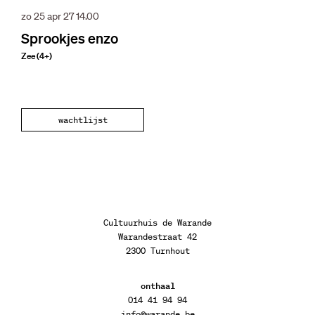
zo 25 apr 27
14.00
Sprookjes enzo
Zee (4+)
wachtlijst
Cultuurhuis de Warande
Warandestraat 42
2300 Turnhout
onthaal
014 41 94 94
info@warande.be