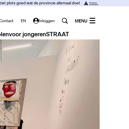
ziet plots goed wat de provincie allemaal doet
MENU
Contact
EN
Inloggen
len
voor jongeren
STRAAT