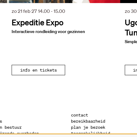
zo 21 feb 27
14.00 - 15.00
zo 30
Expeditie Expo
Ugo
Tun
Interactieve rondleiding voor gezinnen
Simpl
info en tickets
i
contact
s
bereikbaarheid
n bestuur
plan je bezoek
ërende overheden
toegankelijkheid