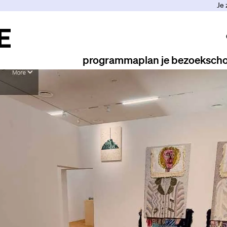
Je 
programma
plan je bezoek
scho