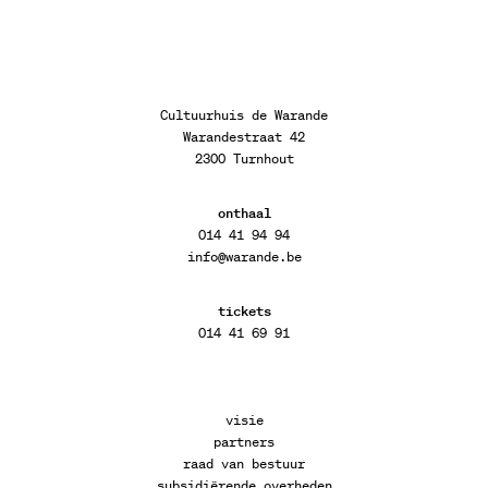
Cultuurhuis de Warande
Warandestraat 42
2300 Turnhout
onthaal
014 41 94 94
info@warande.be
tickets
014 41 69 91
visie
partners
raad van bestuur
subsidiërende overheden