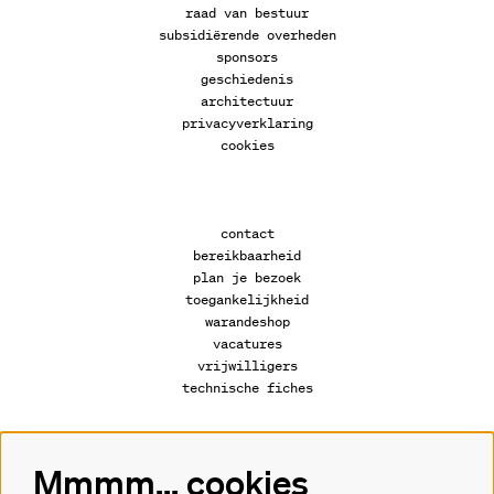
raad van bestuur
subsidiërende overheden
sponsors
geschiedenis
architectuur
privacyverklaring
cookies
contact
bereikbaarheid
plan je bezoek
toegankelijkheid
warandeshop
vacatures
vrijwilligers
technische fiches
Mmmm... cookies
Volg ons