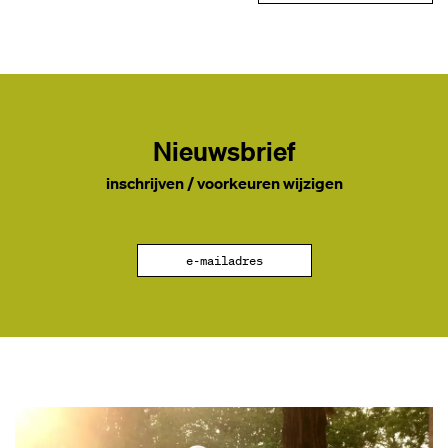
Nieuwsbrief
inschrijven / voorkeuren wijzigen
e-mailadres