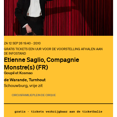
ZA 12 SEP 26
19.40 - 20.10
GRATIS TICKETS EEN UUR VOOR DE VOORSTELLING AFHALEN AAN
DE INFOSTAND
Etienne Saglio, Compagnie
Monstre(s) (FR)
Goupil et Kosmao
de Warande, Turnhout
Schouwburg, vrije zit
CIRCUS
FAMILIE
PLEIN DE CIRQUE
gratis - tickets verkrijgbaar aan de ticketbalie