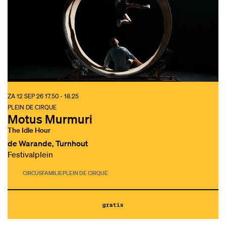
ZA 12 SEP 26
17.50 - 18.25
PLEIN DE CIRQUE
Motus Murmuri
The Idle Hour
de Warande, Turnhout
Festivalplein
CIRCUS
FAMILIE
PLEIN DE CIRQUE
gratis