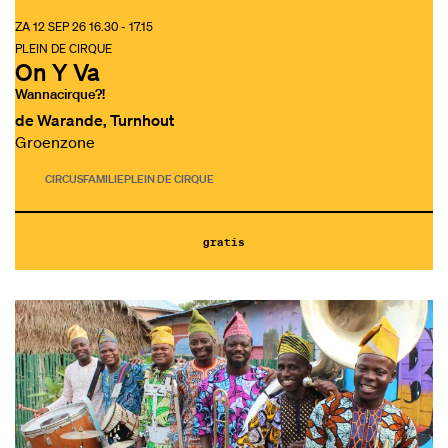
ZA 12 SEP 26
16.30 - 17.15
PLEIN DE CIRQUE
On Y Va
Wannacirque?!
de Warande, Turnhout
Groenzone
CIRCUS
FAMILIE
PLEIN DE CIRQUE
gratis