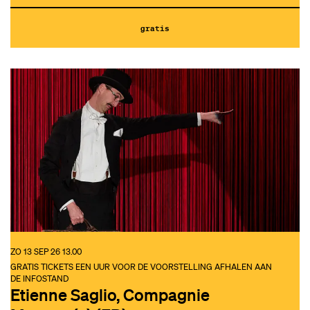
gratis
ZO 13 SEP 26
13.00
GRATIS TICKETS EEN UUR VOOR DE VOORSTELLING AFHALEN AAN
DE INFOSTAND
Etienne Saglio, Compagnie