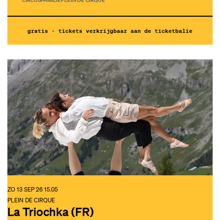
gratis - tickets verkrijgbaar aan de ticketbalie
ZO 13 SEP 26
15.05
PLEIN DE CIRQUE
La Triochka (FR)