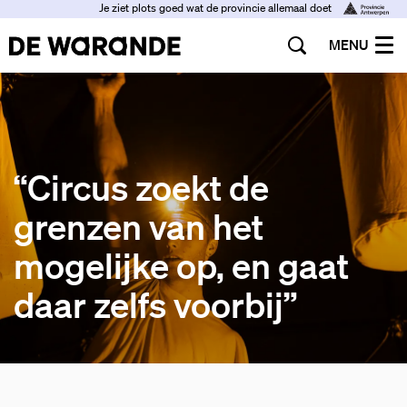
Je ziet plots goed wat de provincie allemaal doet
MENU
“Circus zoekt de
grenzen van het
mogelijke op, en gaat
daar zelfs voorbij”