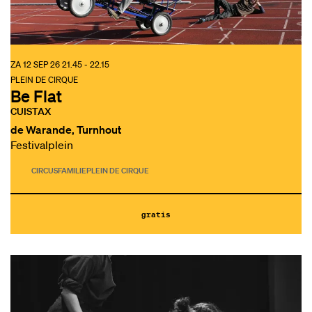
ZA 12 SEP 26
21.45 - 22.15
PLEIN DE CIRQUE
Be Flat
CUISTAX
de Warande, Turnhout
Festivalplein
CIRCUS
FAMILIE
PLEIN DE CIRQUE
gratis