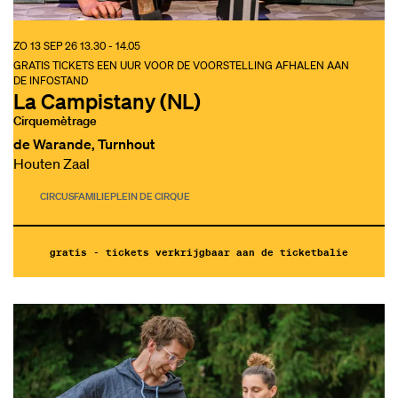
ZO 13 SEP 26
13.30 - 14.05
GRATIS TICKETS EEN UUR VOOR DE VOORSTELLING AFHALEN AAN
DE INFOSTAND
La Campistany (NL)
Cirquemètrage
de Warande, Turnhout
Houten Zaal
CIRCUS
FAMILIE
PLEIN DE CIRQUE
gratis - tickets verkrijgbaar aan de ticketbalie