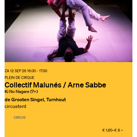
ZA 12 SEP 26
16.00 - 17.00
PLEIN DE CIRQUE
Collectif Malunés / Arne Sabbe
Ki No Nagare (7+)
de Grooten Singel, Turnhout
circustent
CIRCUS
€ 1,60–€ 8