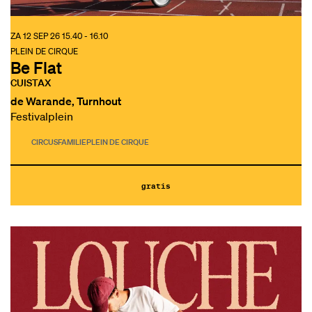
ZA 12 SEP 26
15.40 - 16.10
PLEIN DE CIRQUE
Be Flat
CUISTAX
de Warande, Turnhout
Festivalplein
CIRCUS
FAMILIE
PLEIN DE CIRQUE
gratis