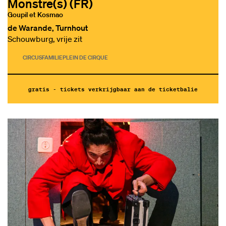
Monstre(s) (FR)
Goupil et Kosmao
de Warande, Turnhout
Schouwburg, vrije zit
CIRCUS
FAMILIE
PLEIN DE CIRQUE
gratis - tickets verkrijgbaar aan de ticketbalie