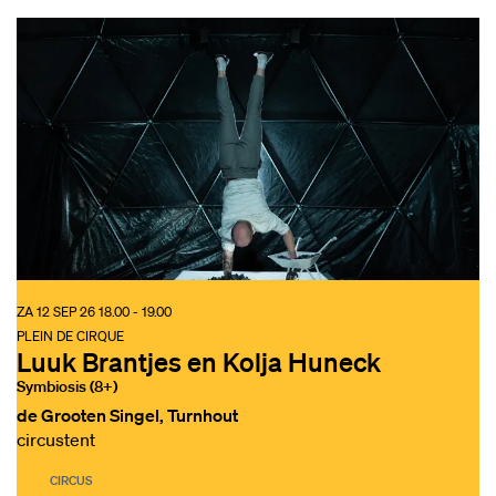
ZA 12 SEP 26
18.00 - 19.00
PLEIN DE CIRQUE
Luuk Brantjes en Kolja Huneck
Symbiosis (8+)
de Grooten Singel, Turnhout
circustent
CIRCUS