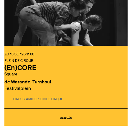
ZO 13 SEP 26
11.00
PLEIN DE CIRQUE
(En)CORE
Square
de Warande, Turnhout
Festivalplein
CIRCUS
FAMILIE
PLEIN DE CIRQUE
gratis