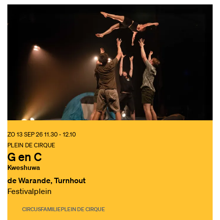
ZO 13 SEP 26
11.30 - 12.10
PLEIN DE CIRQUE
G en C
Kweshuwa
de Warande, Turnhout
Festivalplein
CIRCUS
FAMILIE
PLEIN DE CIRQUE