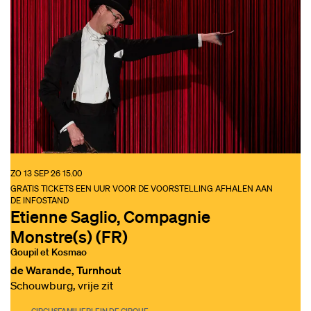
ZO 13 SEP 26
15.00
GRATIS TICKETS EEN UUR VOOR DE VOORSTELLING AFHALEN AAN
DE INFOSTAND
Etienne Saglio, Compagnie
Monstre(s) (FR)
Goupil et Kosmao
de Warande, Turnhout
Schouwburg, vrije zit
CIRCUS
FAMILIE
PLEIN DE CIRQUE