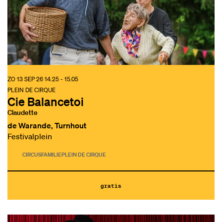
ZO 13 SEP 26
14.25 - 15.05
PLEIN DE CIRQUE
Cie Balancetoi
Claudette
de Warande, Turnhout
Festivalplein
CIRCUS
FAMILIE
PLEIN DE CIRQUE
gratis