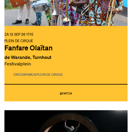
ZA 12 SEP 26
17.15
PLEIN DE CIRQUE
Fanfare Olaïtan
de Warande, Turnhout
Festivalplein
CIRCUS
FAMILIE
PLEIN DE CIRQUE
gratis