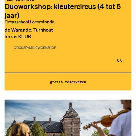
Duoworkshop: kleutercircus (4 tot 5
jaar)
Circusschool Locorotondo
de Warande, Turnhout
terras KUUB
CIRCUS
FAMILIE
WORKSHOP
€ 0
gratis reserveren