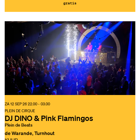
gratis
ZA 12 SEP 26
22.00 - 03.00
PLEIN DE CIRQUE
DJ DINO & Pink Flamingos
Plein de Beats
de Warande, Turnhout