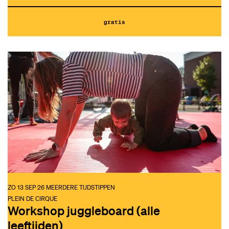
gratis
ZO 13 SEP 26
MEERDERE TIJDSTIPPEN
PLEIN DE CIRQUE
Workshop juggleboard (alle
leeftijden)