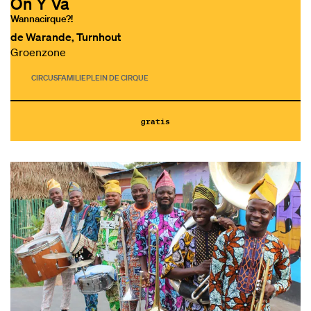
On Y Va
Wannacirque?!
de Warande, Turnhout
Groenzone
CIRCUS
FAMILIE
PLEIN DE CIRQUE
gratis