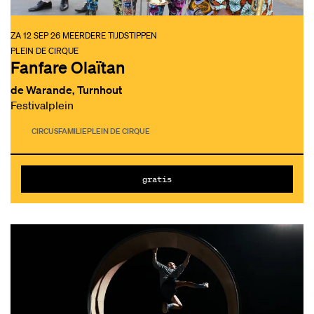
ZA 12 SEP 26
MEERDERE TIJDSTIPPEN
PLEIN DE CIRQUE
Fanfare Olaïtan
de Warande, Turnhout
Festivalplein
CIRCUS
FAMILIE
PLEIN DE CIRQUE
gratis