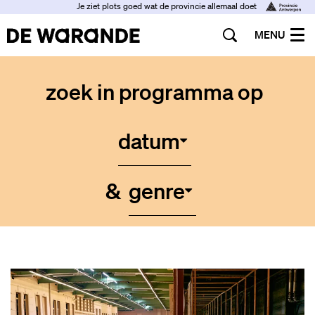
Je ziet plots goed wat de provincie allemaal doet
MENU
zoek in programma op
datum
&
genre