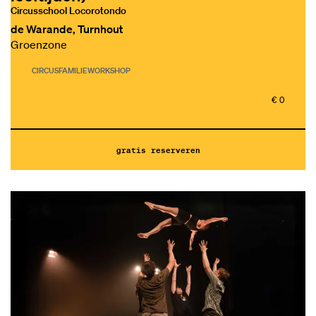
Circusschool Locorotondo
de Warande, Turnhout
Groenzone
CIRCUS
FAMILIE
WORKSHOP
€ 0
gratis reserveren