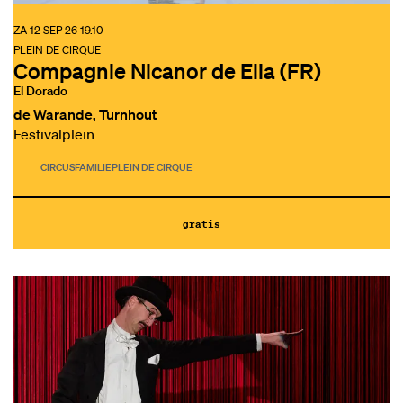
ZA 12 SEP 26
19.10
PLEIN DE CIRQUE
Compagnie Nicanor de Elia (FR)
El Dorado
de Warande, Turnhout
Festivalplein
CIRCUS
FAMILIE
PLEIN DE CIRQUE
gratis