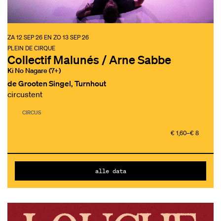
ZA 12 SEP 26
EN
ZO 13 SEP 26
PLEIN DE CIRQUE
Collectif Malunés / Arne Sabbe
Ki No Nagare (7+)
de Grooten Singel, Turnhout
circustent
CIRCUS
€ 1,60–€ 8
alle data