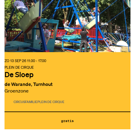
ZO 13 SEP 26
11.00 - 17.00
PLEIN DE CIRQUE
De Sloep
de Warande, Turnhout
Groenzone
CIRCUS
FAMILIE
PLEIN DE CIRQUE
gratis