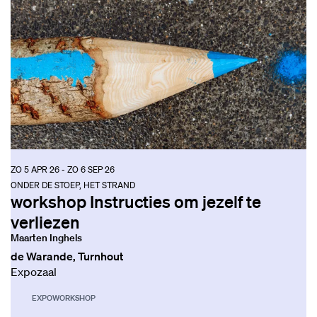
ZO 5 APR 26
-
ZO 6 SEP 26
ONDER DE STOEP, HET STRAND
workshop Instructies om jezelf te
verliezen
Maarten Inghels
de Warande, Turnhout
Expozaal
EXPO
WORKSHOP