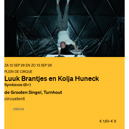
ZA 12 SEP 26
EN
ZO 13 SEP 26
PLEIN DE CIRQUE
Luuk Brantjes en Kolja Huneck
Symbiosis (8+)
de Grooten Singel, Turnhout
circustent
CIRCUS
€ 1,60–€ 8