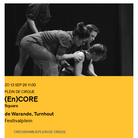
ZO 13 SEP 26
11.00
PLEIN DE CIRQUE
(En)CORE
Square
de Warande, Turnhout
Festivalplein
CIRCUS
FAMILIE
PLEIN DE CIRQUE