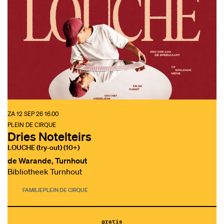
ZA 12 SEP 26
16.00
PLEIN DE CIRQUE
Dries Notelteirs
LOUCHE (try-out) (10+)
de Warande, Turnhout
Bibliotheek Turnhout
FAMILIE
PLEIN DE CIRQUE
gratis