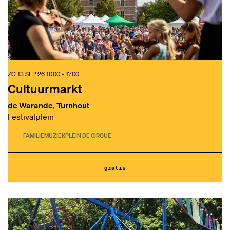
ZO 13 SEP 26
10.00 - 17.00
Cultuurmarkt
de Warande, Turnhout
Festivalplein
FAMILIE
MUZIEK
PLEIN DE CIRQUE
gratis