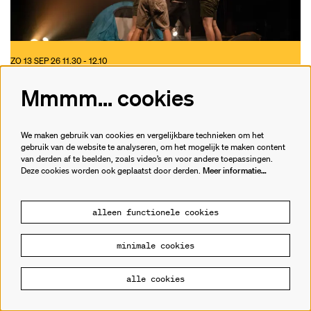
ZO 13 SEP 26
11.30 - 12.10
PLEIN DE CIRQUE
G en C
Mmmm... cookies
Kweshuwa
de Warande, Turnhout
We maken gebruik van cookies en vergelijkbare technieken om het
Festivalplein
gebruik van de website te analyseren, om het mogelijk te maken content
van derden af te beelden, zoals video’s en voor andere toepassingen.
CIRCUS
FAMILIE
PLEIN DE CIRQUE
Deze cookies worden ook geplaatst door derden.
Meer informatie…
gratis
alleen functionele cookies
minimale cookies
alle cookies