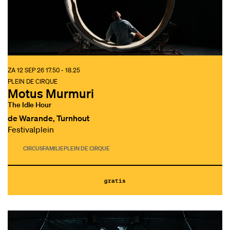
ZA 12 SEP 26
17.50 - 18.25
PLEIN DE CIRQUE
Motus Murmuri
The Idle Hour
de Warande, Turnhout
Festivalplein
CIRCUS
FAMILIE
PLEIN DE CIRQUE
gratis