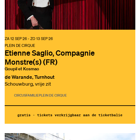
ZA 12 SEP 26
-
ZO 13 SEP 26
PLEIN DE CIRQUE
Etienne Saglio, Compagnie
Monstre(s) (FR)
Goupil et Kosmao
de Warande, Turnhout
Schouwburg, vrije zit
CIRCUS
FAMILIE
PLEIN DE CIRQUE
gratis - tickets verkrijgbaar aan de ticketbalie