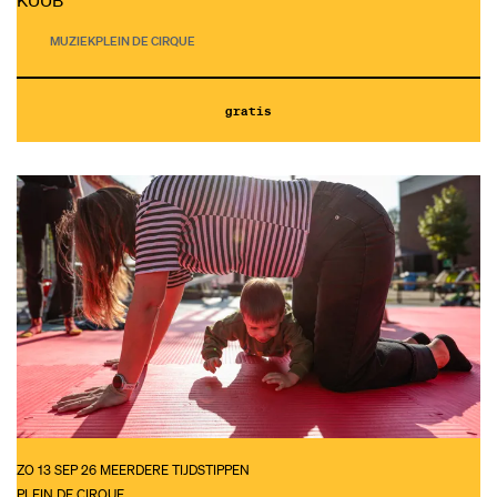
KUUB
MUZIEK
PLEIN DE CIRQUE
gratis
ZO 13 SEP 26
MEERDERE TIJDSTIPPEN
PLEIN DE CIRQUE