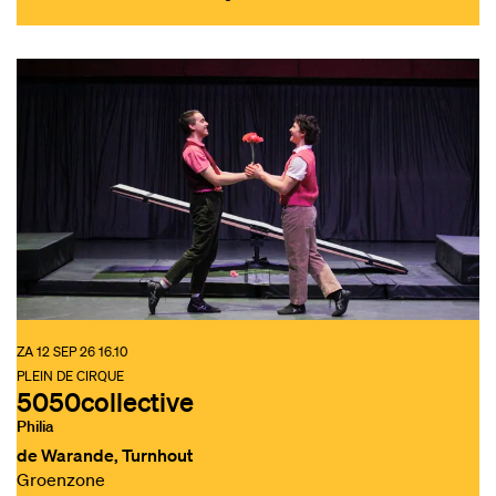
ZA 12 SEP 26
16.10
PLEIN DE CIRQUE
5050collective
Philia
de Warande, Turnhout
Groenzone