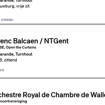
arande, Turnhout
wburg, vrije zit
 ZONDAG
renc Balcaen / NTGent
E, Open the Curtains
arande, Turnhout
, zittend
TER
chestre Royal de Chambre de Wall
ncertvereniging