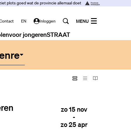
ziet plots goed wat de provincie allemaal doet
MENU
Contact
EN
Inloggen
len
voor jongeren
STRAAT
enre
eren
zo 15 nov
-
zo 25 apr