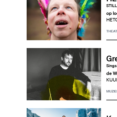
STILL
op lo
HETGE
THEA
Gr
Sings
de W
KUUB
MUZIE