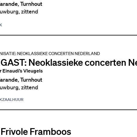
arande, Turnhout
uwburg, zittend
K
ISATIE: NEOKLASSIEKE CONCERTEN NEDERLAND
 GAST: Neoklassieke concerten N
 Einaudi’s Vleugels
arande, Turnhout
uwburg, zittend
K
ZAALHUUR
 Frivole Framboos