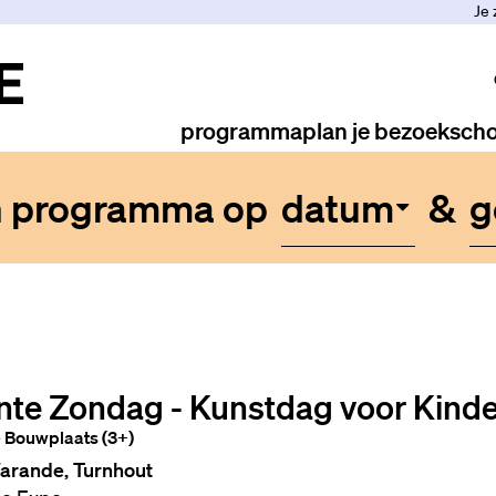
Je 
programma
plan je bezoek
scho
n programma op
datum
&
g
nte Zondag - Kunstdag voor Kind
 Bouwplaats (3+)
arande, Turnhout