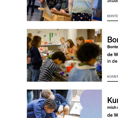
Stud
BONTE
Bo
Bont
de W
in de
KUNST
Kun
mish 
de W