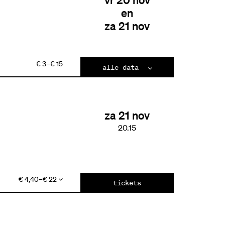
en
za 21 nov
€ 3–€ 15
alle data
za 21 nov
20.15
€ 4,40–€ 22
tickets