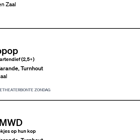
en Zaal
opop
artendief (2,5+)
arande, Turnhout
aal
IE
THEATER
BONTE ZONDAG
AMWD
kjes op hun kop