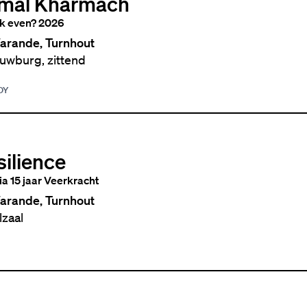
mal Kharmach
k even? 2026
arande, Turnhout
uwburg, zittend
DY
silience
ia 15 jaar Veerkracht
arande, Turnhout
lzaal