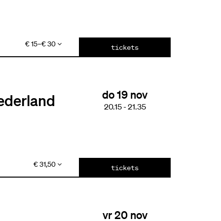
€ 15–€ 30
tickets
do 19 nov
ederland
20.15
-
21.35
€ 31,50
tickets
vr 20 nov