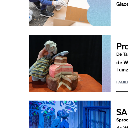
Glaz
Pr
De Ta
de W
Tuinz
FAMIL
S
Sproo