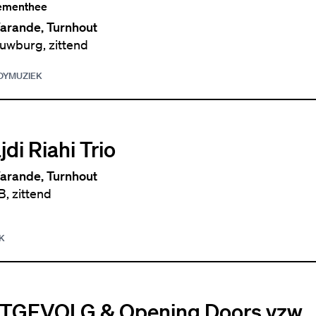
lementhee
arande, Turnhout
uwburg, zittend
DY
MUZIEK
di Riahi Trio
arande, Turnhout
, zittend
K
TGEVOLG & Opening Doors vzw