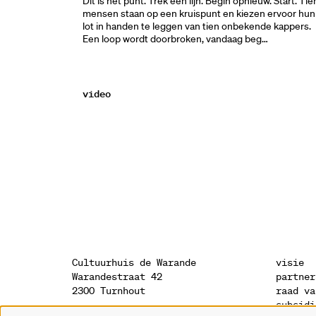
Dit is het punt. Trek een lijn. Begin opnieuw. Start. Tie
mensen staan op een kruispunt en kiezen ervoor hun
lot in handen te leggen van tien onbekende kappers.
Een loop wordt doorbroken, vandaag beg…
video
Cultuurhuis de Warande
visie
Warandestraat 42
partner
2300 Turnhout
raad va
subsidi