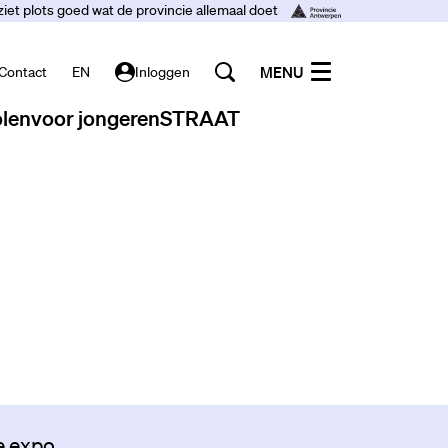
ziet plots goed wat de provincie allemaal doet
MENU
Contact
EN
Inloggen
len
voor jongeren
STRAAT
e expo