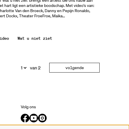
n 'Wat u niet ziet' brengt een artiest die ons nauw aan
et hart ligt een artistieke boodschap. Met video's van:
harlotte Van den Broeck, Danny en Pepijn Ronaldo,
ert Dockx, Theater FroeFroe, Maika…
ideo
Wat u niet ziet
van 2
volgende
Volg ons