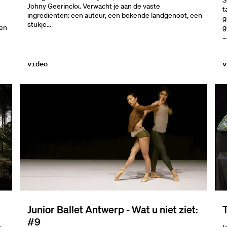
S
Johny Geerinckx. Verwacht je aan de vaste
t
ingrediënten: een auteur, een bekende landgenoot, een
g
stukje…
een
g
…
video
v
Junior Ballet Antwerp - Wat u niet ziet:
T
#9