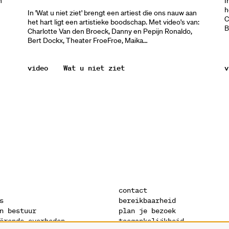
n
I
h
In 'Wat u niet ziet' brengt een artiest die ons nauw aan
C
het hart ligt een artistieke boodschap. Met video's van:
B
Charlotte Van den Broeck, Danny en Pepijn Ronaldo,
Bert Dockx, Theater FroeFroe, Maika…
video
Wat u niet ziet
v
contact
s
bereikbaarheid
n bestuur
plan je bezoek
ërende overheden
toegankelijkheid