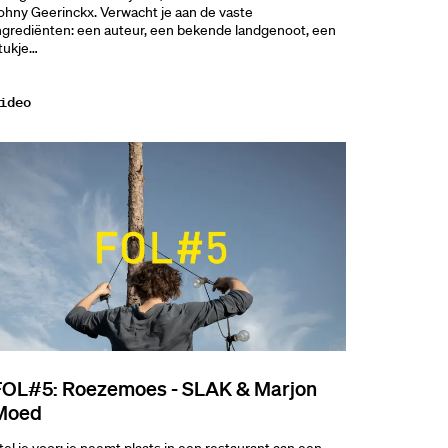
ohny Geerinckx. Verwacht je aan de vaste
ngrediënten: een auteur, een bekende landgenoot, een
tukje…
ideo
FOL#5: Roezemoes - SLAK & Marjon
Moed