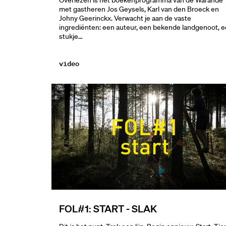
Overlezen is het boekenprogramma van de Warande
met gastheren Jos Geysels, Karl van den Broeck en
Johny Geerinckx. Verwacht je aan de vaste
ingrediënten: een auteur, een bekende landgenoot, 
stukje…
video
FOL#1: START - SLAK