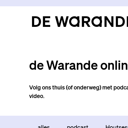
de Warande onli
Volg ons thuis (of onderweg) met podca
video.
alles
podcast
Houtses