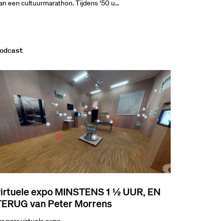
an een cultuurmarathon. Tijdens ‘50 u…
odcast
virtuele expo MINSTENS 1 ½ UUR, EN
TERUG van Peter Morrens