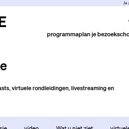
Je 
programma
plan je bezoek
scho
ne
sts, virtuele rondleidingen, livestreaming en
sie
video
Wat u niet ziet
virtuel