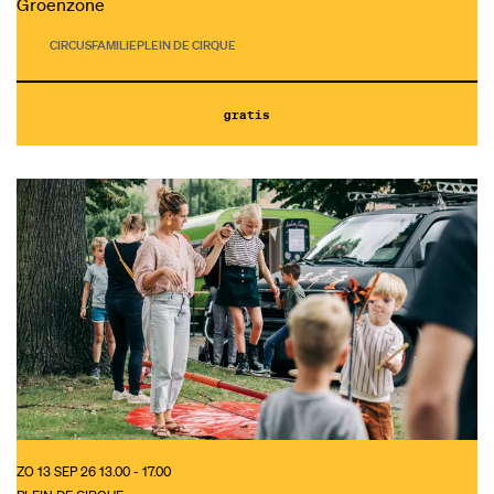
Groenzone
CIRCUS
FAMILIE
PLEIN DE CIRQUE
gratis
ZO 13 SEP 26
13.00 - 17.00