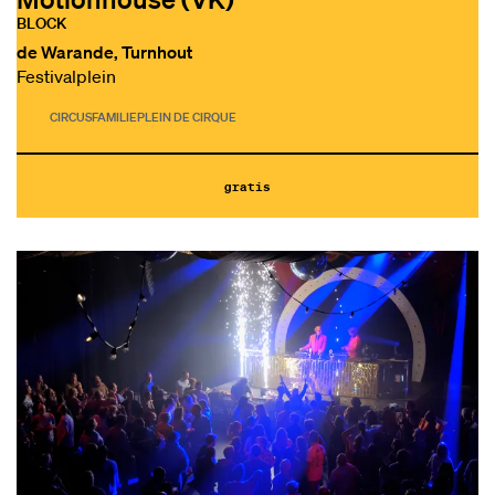
BLOCK
de Warande, Turnhout
Festivalplein
CIRCUS
FAMILIE
PLEIN DE CIRQUE
gratis