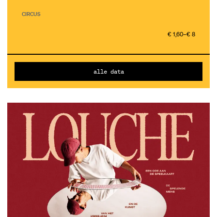
CIRCUS
€ 1,60–€ 8
alle data