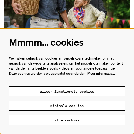
ZO 13 SEP 26
MEERDERE TIJDSTIPPEN
Mmmm... cookies
PLEIN DE CIRQUE
Cie Balancetoi
Claudette
We maken gebruik van cookies en vergelijkbare technieken om het
gebruik van de website te analyseren, om het mogelijk te maken content
de Warande, Turnhout
van derden af te beelden, zoals video’s en voor andere toepassingen.
Festivalplein
Deze cookies worden ook geplaatst door derden.
Meer informatie…
CIRCUS
FAMILIE
PLEIN DE CIRQUE
alleen functionele cookies
gratis
minimale cookies
alle cookies