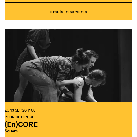
gratis reserveren
ZO 13 SEP 26
11.00
PLEIN DE CIRQUE
(En)CORE
Square