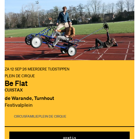
ZA 12 SEP 26
MEERDERE TIJDSTIPPEN
PLEIN DE CIRQUE
Be Flat
CUISTAX
de Warande, Turnhout
Festivalplein
CIRCUS
FAMILIE
PLEIN DE CIRQUE
gratis