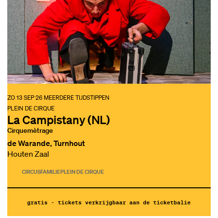
ZO 13 SEP 26
MEERDERE TIJDSTIPPEN
PLEIN DE CIRQUE
La Campistany (NL)
Cirquemètrage
de Warande, Turnhout
Houten Zaal
CIRCUS
FAMILIE
PLEIN DE CIRQUE
gratis - tickets verkrijgbaar aan de ticketbalie