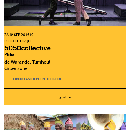
ZA 12 SEP 26
16.10
PLEIN DE CIRQUE
5050collective
Philia
de Warande, Turnhout
Groenzone
CIRCUS
FAMILIE
PLEIN DE CIRQUE
gratis