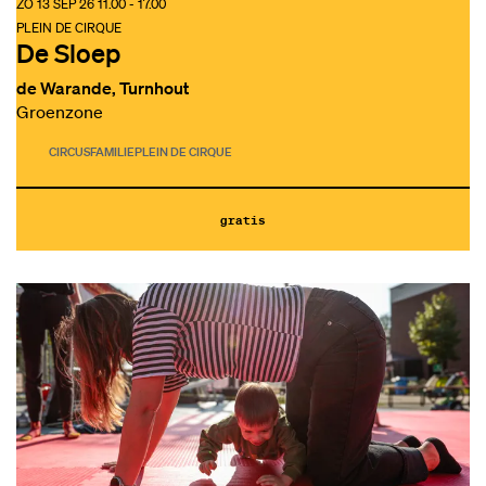
ZO 13 SEP 26
11.00 - 17.00
PLEIN DE CIRQUE
De Sloep
de Warande, Turnhout
Groenzone
CIRCUS
FAMILIE
PLEIN DE CIRQUE
gratis