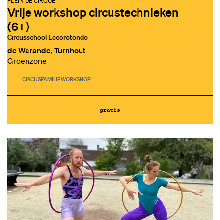
PLEIN DE CIRQUE
Vrije workshop circustechnieken
(6+)
Circusschool Locorotondo
de Warande, Turnhout
Groenzone
CIRCUS
FAMILIE
WORKSHOP
gratis