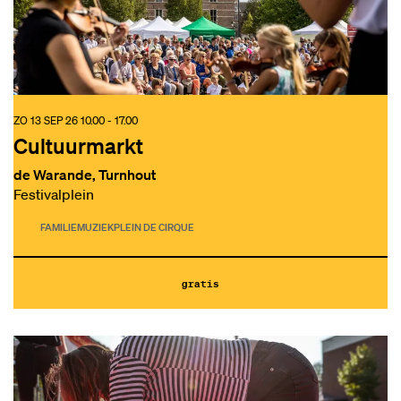
ZO 13 SEP 26
10.00 - 17.00
Cultuurmarkt
de Warande, Turnhout
Festivalplein
FAMILIE
MUZIEK
PLEIN DE CIRQUE
gratis