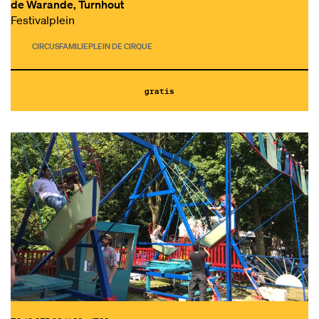
de Warande, Turnhout
Festivalplein
CIRCUS
FAMILIE
PLEIN DE CIRQUE
gratis