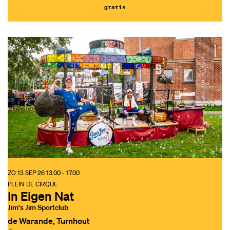
gratis
ZO 13 SEP 26
13.00 - 17.00
PLEIN DE CIRQUE
In Eigen Nat
Jim's Jim Sportclub
de Warande, Turnhout