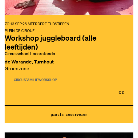
ZO 13 SEP 26
MEERDERE TIJDSTIPPEN
PLEIN DE CIRQUE
Workshop juggleboard (alle
leeftijden)
Circusschool Locorotondo
de Warande, Turnhout
Groenzone
CIRCUS
FAMILIE
WORKSHOP
€ 0
gratis reserveren