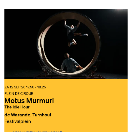
ZA 12 SEP 26
17.50 - 18.25
PLEIN DE CIRQUE
Motus Murmuri
The Idle Hour
de Warande, Turnhout
Festivalplein