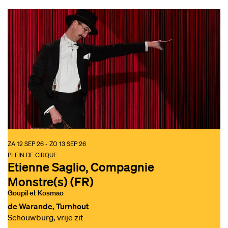
ZA 12 SEP 26
-
ZO 13 SEP 26
PLEIN DE CIRQUE
Etienne Saglio, Compagnie
Monstre(s) (FR)
Goupil et Kosmao
de Warande, Turnhout
Schouwburg, vrije zit