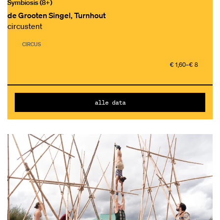
Symbiosis (8+)
de Grooten Singel, Turnhout
circustent
CIRCUS
€ 1,60–€ 8
alle data