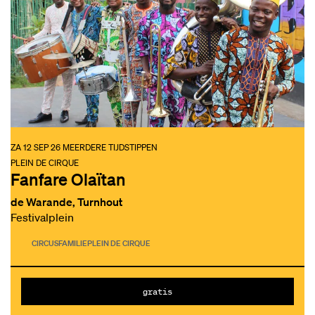
ZA 12 SEP 26
MEERDERE TIJDSTIPPEN
PLEIN DE CIRQUE
Fanfare Olaïtan
de Warande, Turnhout
Festivalplein
CIRCUS
FAMILIE
PLEIN DE CIRQUE
gratis