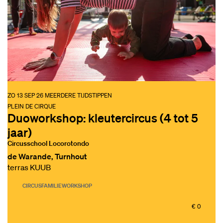
ZO 13 SEP 26
MEERDERE TIJDSTIPPEN
PLEIN DE CIRQUE
Duoworkshop: kleutercircus (4 tot 5
jaar)
Circusschool Locorotondo
de Warande, Turnhout
terras KUUB
CIRCUS
FAMILIE
WORKSHOP
€ 0