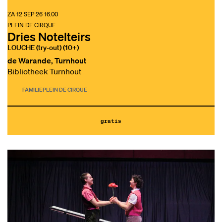
ZA 12 SEP 26
16.00
PLEIN DE CIRQUE
Dries Notelteirs
LOUCHE (try-out) (10+)
de Warande, Turnhout
Bibliotheek Turnhout
FAMILIE
PLEIN DE CIRQUE
gratis