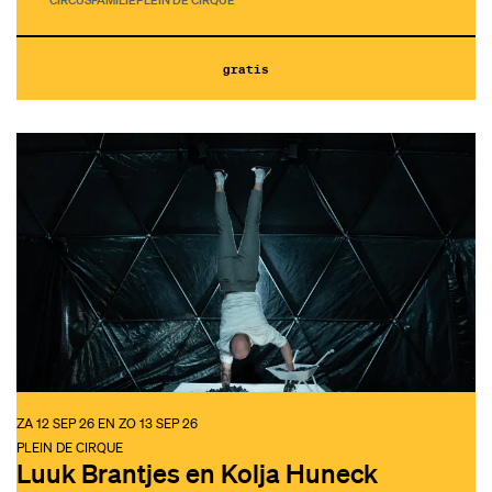
CIRCUS
FAMILIE
PLEIN DE CIRQUE
gratis
ZA 12 SEP 26
EN
ZO 13 SEP 26
PLEIN DE CIRQUE
Luuk Brantjes en Kolja Huneck