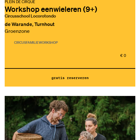
PLEIN DE CIRQUE
Workshop eenwieleren (9+)
Circusschool Locorotondo
de Warande, Turnhout
Groenzone
CIRCUS
FAMILIE
WORKSHOP
€ 0
gratis reserveren