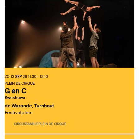
ZO 13 SEP 26
11.30 - 12.10
PLEIN DE CIRQUE
G en C
Kweshuwa
de Warande, Turnhout
Festivalplein
CIRCUS
FAMILIE
PLEIN DE CIRQUE