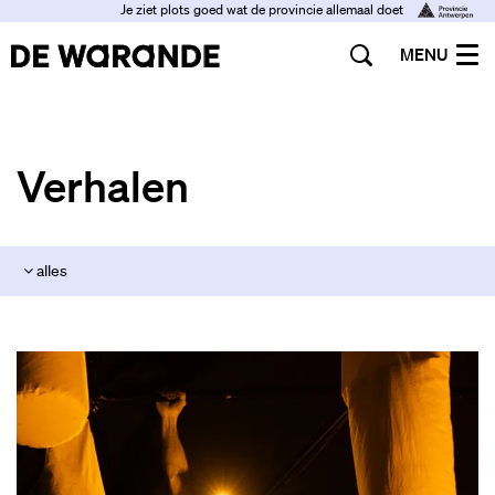
Je ziet plots goed wat de provincie allemaal doet
MENU
Verhalen
alles
alles
interview
warande informatief
podcast